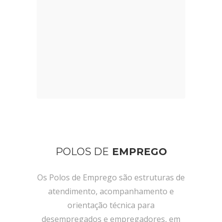
Emprego do IEM, IP-RAM permite a
inscrição de utentes, a atualização de
dados pessoais e o acompanhamento
de todo o processo na sua área de
utilizador.
ABRIR PÁGINA
POLOS DE
EMPREGO
Os Polos de Emprego são estruturas de
atendimento, acompanhamento e
orientação técnica para
desempregados e empregadores, em