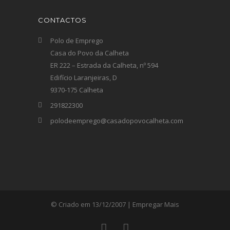
CONTACTOS
Polo de Emprego
Casa do Povo da Calheta
ER 222 – Estrada da Calheta, nº 594
Edifício Laranjeiras, D
9370-175 Calheta
291822300
polodeemprego@casadopovocalheta.com
© Criado em 13/12/2007 | Empregar Mais