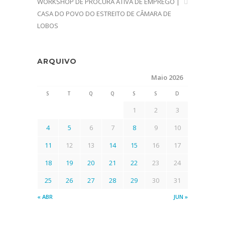
WORKSHOP DE PROCURA ATIVA DE EMPREGO |
CASA DO POVO DO ESTREITO DE CÂMARA DE
LOBOS
ARQUIVO
Maio 2026
S
T
Q
Q
S
S
D
1
2
3
4
5
6
7
8
9
10
11
12
13
14
15
16
17
18
19
20
21
22
23
24
25
26
27
28
29
30
31
« ABR
JUN »