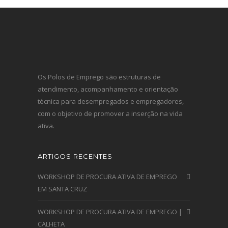
Os Polos de Emprego são estruturas de
atendimento, acompanhamento e orientação
técnica para desempregados e empregadores,
com o objetivo de promover a inserção na vida
ativa.
ARTIGOS RECENTES
WORKSHOP DE PROCURA ATIVA DE EMPREGO
EM SANTA CRUZ
WORKSHOP DE PROCURA ATIVA DE EMPREGO |
CALHETA