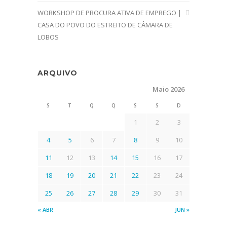
WORKSHOP DE PROCURA ATIVA DE EMPREGO |
CASA DO POVO DO ESTREITO DE CÂMARA DE
LOBOS
ARQUIVO
Maio 2026
S
T
Q
Q
S
S
D
1
2
3
4
5
6
7
8
9
10
11
12
13
14
15
16
17
18
19
20
21
22
23
24
25
26
27
28
29
30
31
« ABR
JUN »