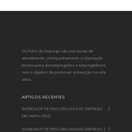
Os Polos de Emprego são estruturas de
atendimento, acompanhamento e orientação
técnica para desempregados e empregadores,
com o objetivo de promover a inserção na vida
ativa.
ARTIGOS RECENTES
WORKSHOP DE PROCURA ATIVA DE EMPREGO
EM SANTA CRUZ
WORKSHOP DE PROCURA ATIVA DE EMPREGO |