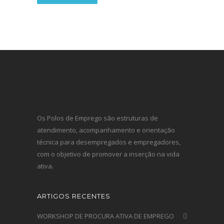
Os Polos de Emprego são estruturas de
atendimento, acompanhamento e orientação
técnica para desempregados e empregadores,
com o objetivo de promover a inserção na vida
ativa.
ARTIGOS RECENTES
WORKSHOP DE PROCURA ATIVA DE EMPREGO