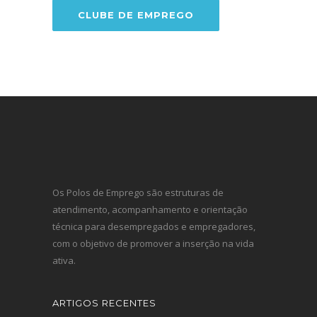
CLUBE DE EMPREGO
Os Polos de Emprego são estruturas de
atendimento, acompanhamento e orientação
técnica para desempregados e empregadores,
com o objetivo de promover a inserção na vida
ativa.
ARTIGOS RECENTES