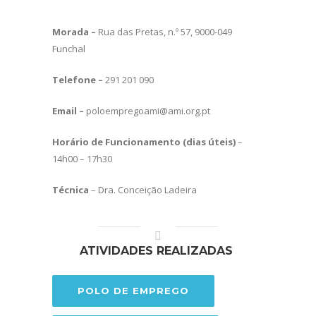
Morada –
Rua das Pretas, n.º 57, 9000-049
Funchal
Telefone –
291 201 090
Email –
poloempregoami@ami.org.pt
Horário de Funcionamento (dias úteis)
–
14h00 – 17h30
Técnica
– Dra. Conceição Ladeira
ATIVIDADES REALIZADAS
POLO DE EMPREGO