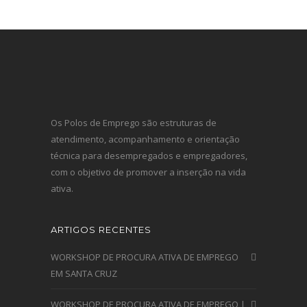
Os Polos de Emprego são estruturas de
atendimento, acompanhamento e orientação
técnica para desempregados e empregadores,
com o objetivo de promover a inserção na vida
ativa.
ARTIGOS RECENTES
WORKSHOP DE PROCURA ATIVA DE EMPREGO
EM SANTA CRUZ
WORKSHOP DE PROCURA ATIVA DE EMPREGO |