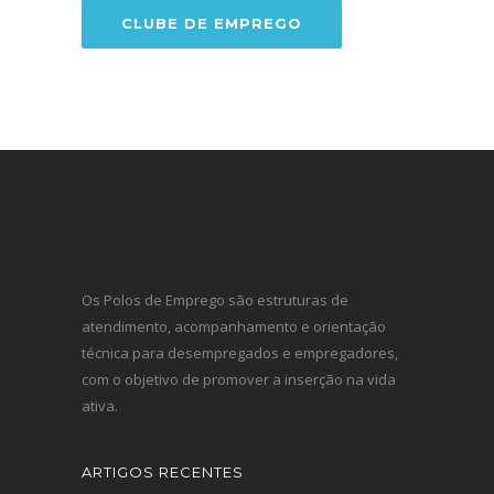
CLUBE DE EMPREGO
Os Polos de Emprego são estruturas de
atendimento, acompanhamento e orientação
técnica para desempregados e empregadores,
com o objetivo de promover a inserção na vida
ativa.
ARTIGOS RECENTES