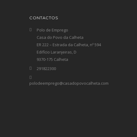
CONTACTOS
Polo de Emprego
Casa do Povo da Calheta
ER 222 – Estrada da Calheta, nº 594
Edifício Laranjeiras, D
9370-175 Calheta
291822300
polodeemprego@casadopovocalheta.com