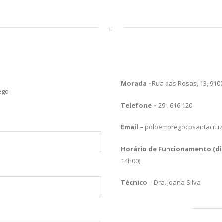
Morada –
Rua das Rosas, 13, 910
ego
Telefone –
291 616 120
Email –
poloempregocpsantacru
Horário de Funcionamento (dia
14h00)
Técnico
– Dra. Joana Silva