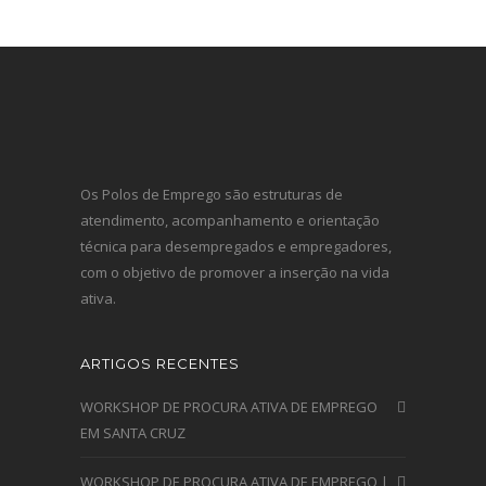
Os Polos de Emprego são estruturas de
atendimento, acompanhamento e orientação
técnica para desempregados e empregadores,
com o objetivo de promover a inserção na vida
ativa.
ARTIGOS RECENTES
WORKSHOP DE PROCURA ATIVA DE EMPREGO
EM SANTA CRUZ
WORKSHOP DE PROCURA ATIVA DE EMPREGO |