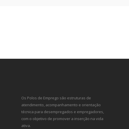
Os Polos de Emprego são estruturas de
atendimento, acompanhamento e orientação
técnica para desempregados e empregadores,
com o objetivo de promover a inserção na vida
ativa.