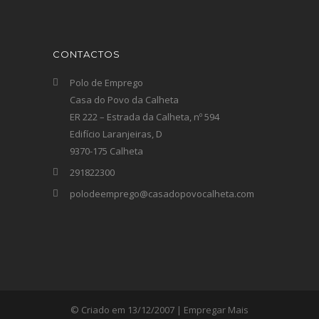
CONTACTOS
Polo de Emprego
Casa do Povo da Calheta
ER 222 – Estrada da Calheta, nº 594
Edifício Laranjeiras, D
9370-175 Calheta
291822300
polodeemprego@casadopovocalheta.com
© Criado em 13/12/2007 | Empregar Mais