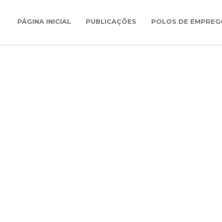
PÁGINA INICIAL
PUBLICAÇÕES
POLOS DE EMPREG
PREGOS NA EUR
á encontra alguns sites com ofertas de