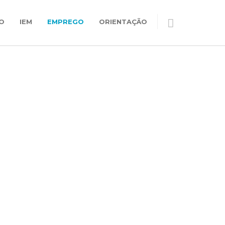
O
IEM
EMPREGO
ORIENTAÇÃO
OPA
 emprego na Europa.