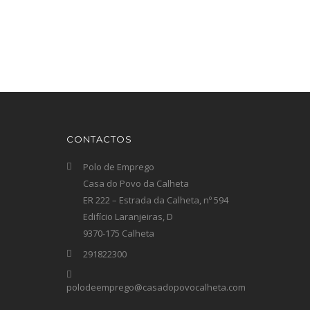
CONTACTOS
Polo de Emprego
Casa do Povo da Calheta
ER 222 – Estrada da Calheta, nº 594
Edifício Laranjeiras, D
9370-175 Calheta
291822300
polodeemprego@casadopovocalheta.com