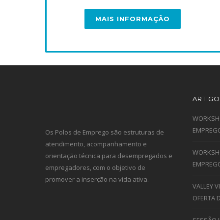
MAIS INFORMAÇÃO
ARTIGO
WORKSHO
EMPREGO
Os Polos de Emprego são estruturas de
atendimento, acompanhamento e
WORKSHO
orientação técnica para desempregados e
EMPREGO
empregadores, com o objetivo de
promover a inserção na vida ativa.
VALLEY 
OFERTA 