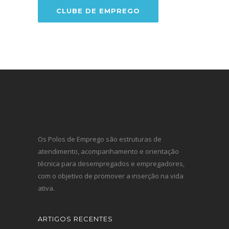
CLUBE DE EMPREGO
Os Polos de Emprego são estruturas de
atendimento, acompanhamento e orientação
técnica para desempregados e empregadores,
com o objetivo de promover a inserção na vida
ativa.
ARTIGOS RECENTES