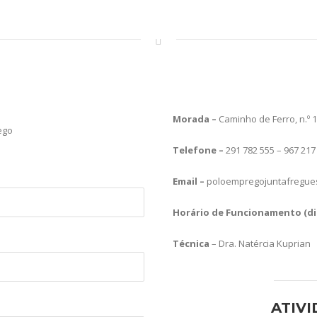
Morada –
Caminho de Ferro, n.º 
ego
Telefone –
291 782 555 – 967 217
Email –
poloempregojuntafregue
Horário de Funcionamento (dia
Técnica
– Dra. Natércia Kuprian
ATIV