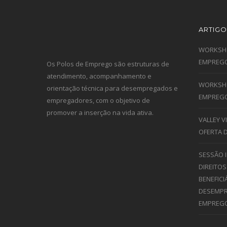
ARTIGO
WORKSHO
EMPREGO
Os Polos de Emprego são estruturas de
atendimento, acompanhamento e
WORKSHO
orientação técnica para desempregados e
EMPREGO
empregadores, com o objetivo de
promover a inserção na vida ativa.
VALLEY 
OFERTA 
SESSÃO 
DIREITOS
BENEFICI
DESEMPR
EMPREG