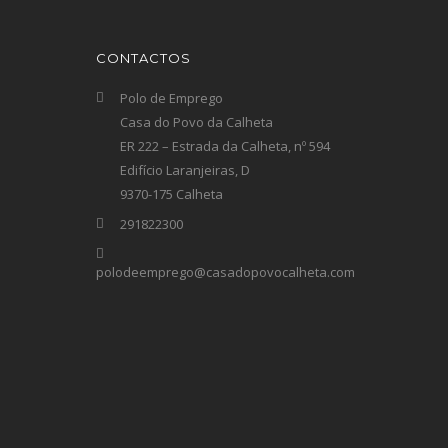
CONTACTOS
Polo de Emprego
Casa do Povo da Calheta
ER 222 – Estrada da Calheta, nº 594
Edifício Laranjeiras, D
9370-175 Calheta
291822300
polodeemprego@casadopovocalheta.com