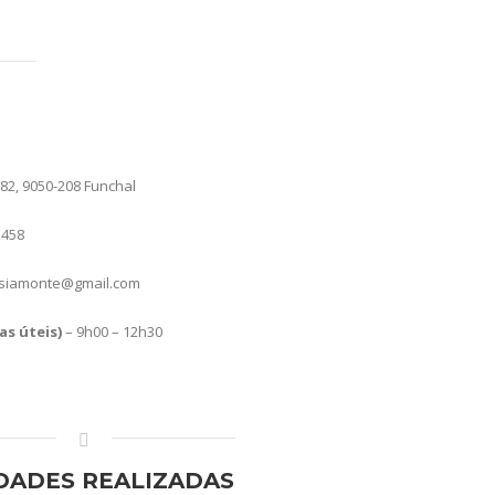
182, 9050-208 Funchal
 458
siamonte@gmail.com
s úteis)
– 9h00 – 12h30
IDADES REALIZADAS