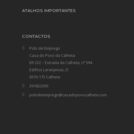
ATALHOS IMPORTANTES
CONTACTOS
Polo de Emprego
Casa do Povo da Calheta
ER 222 – Estrada da Calheta, nº 594
Edifício Laranjeiras, D
9370-175 Calheta
291822300
polodeemprego@casadopovocalheta.com