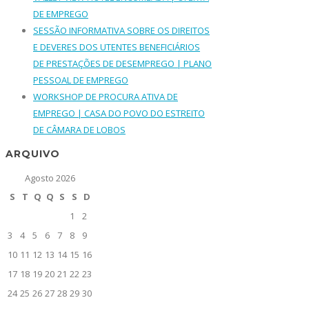
DE EMPREGO
SESSÃO INFORMATIVA SOBRE OS DIREITOS
E DEVERES DOS UTENTES BENEFICIÁRIOS
DE PRESTAÇÕES DE DESEMPREGO | PLANO
PESSOAL DE EMPREGO
WORKSHOP DE PROCURA ATIVA DE
EMPREGO | CASA DO POVO DO ESTREITO
DE CÂMARA DE LOBOS
ARQUIVO
Agosto 2026
S
T
Q
Q
S
S
D
1
2
3
4
5
6
7
8
9
10
11
12
13
14
15
16
17
18
19
20
21
22
23
24
25
26
27
28
29
30