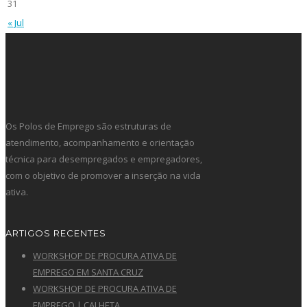
31
« Jul
Os Polos de Emprego são estruturas de
atendimento, acompanhamento e orientação
técnica para desempregados e empregadores,
com o objetivo de promover a inserção na vida
ativa.
ARTIGOS RECENTES
WORKSHOP DE PROCURA ATIVA DE
EMPREGO EM SANTA CRUZ
WORKSHOP DE PROCURA ATIVA DE
EMPREGO | CALHETA