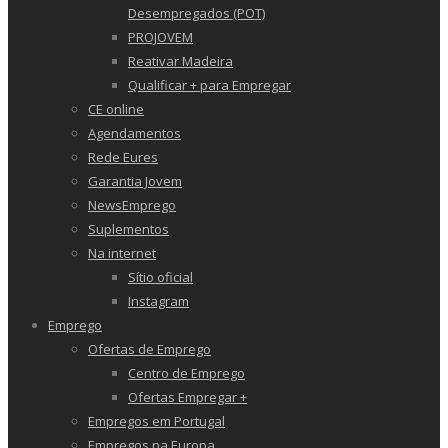
Desempregados (POT)
PROJOVEM
Reativar Madeira
Qualificar + para Empregar
CE online
Agendamentos
Rede Eures
Garantia Jovem
NewsEmprego
Suplementos
Na internet
Sítio oficial
Instagram
Emprego
Ofertas de Emprego
Centro de Emprego
Ofertas Empregar +
Empregos em Portugal
Empregos na Europa