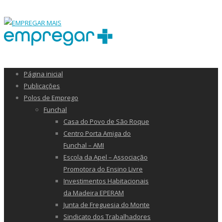
Página inicial
Publicações
Polos de Emprego
Funchal
Casa do Povo de São Roque
Centro Porta Amiga do
Funchal – AMI
Escola da Apel – Associação
Promotora do Ensino Livre
Investimentos Habitacionais
da Madeira EPERAM
Junta de Freguesia do Monte
Sindicato dos Trabalhadores