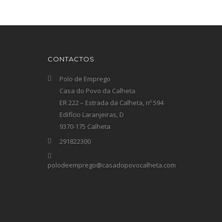
CONTACTOS
Polo de Emprego
Casa do Povo da Calheta
ER 222 – Estrada da Calheta, nº 594
Edifício Laranjeiras, D
9370-175 Calheta
291822300
polodeemprego@casadopovocalheta.com