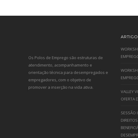
ARTIGO
WORKSHO
EMPREGO
Os Polos de Emprego são estruturas de
atendimento, acompanhamento e
WORKSHO
orientação técnica para desempregados e
EMPREGO
empregadores, com o objetivo de
promover a inserção na vida ativa.
VALLEY 
OFERTA 
SESSÃO 
DIREITOS
BENEFICI
DESEMPR