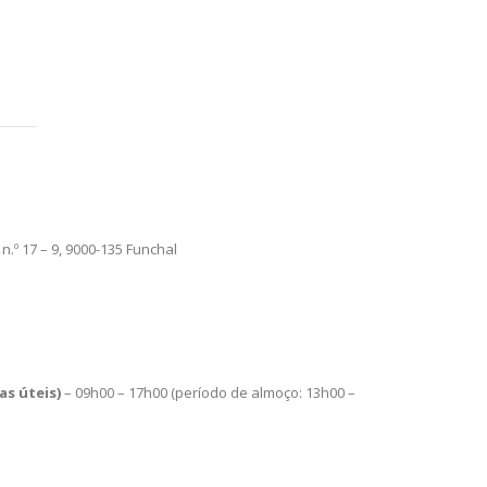
 n.º 17 – 9, 9000-135 Funchal
s úteis)
– 09h00 – 17h00 (período de almoço: 13h00 –