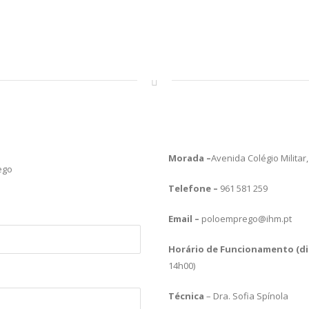
Morada –
Avenida Colégio Militar,
ego
Telefone –
961 581 259
Email –
poloemprego@ihm.pt
Horário de Funcionamento (dia
14h00)
Técnica
– Dra. Sofia Spínola