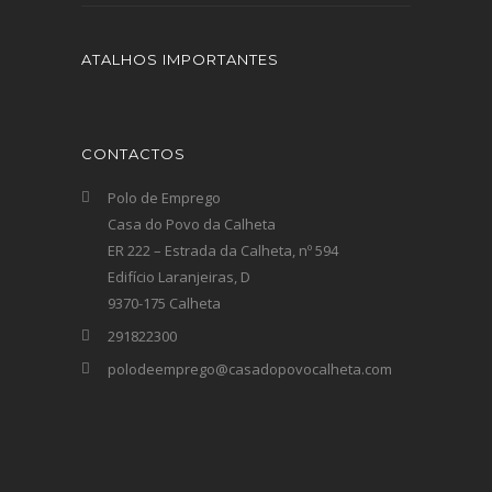
ATALHOS IMPORTANTES
CONTACTOS
Polo de Emprego
Casa do Povo da Calheta
ER 222 – Estrada da Calheta, nº 594
Edifício Laranjeiras, D
9370-175 Calheta
291822300
polodeemprego@casadopovocalheta.com