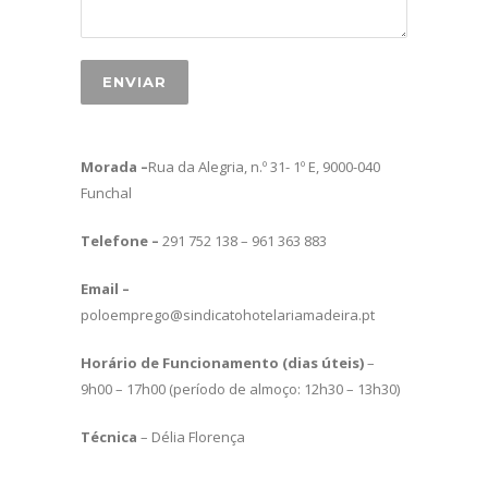
Morada –
Rua da Alegria, n.º 31- 1º E, 9000-040
Funchal
Telefone –
291 752 138 – 961 363 883
Email –
poloemprego@sindicatohotelariamadeira.pt
Horário de Funcionamento (dias úteis)
–
9h00 – 17h00 (período de almoço: 12h30 – 13h30)
Técnica
– Délia Florença