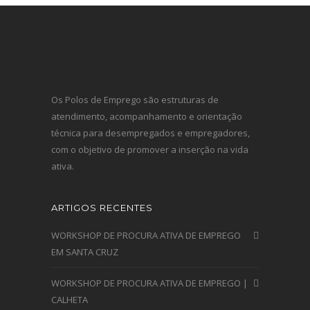
Os Polos de Emprego são estruturas de
atendimento, acompanhamento e orientação
técnica para desempregados e empregadores,
com o objetivo de promover a inserção na vida
ativa.
ARTIGOS RECENTES
WORKSHOP DE PROCURA ATIVA DE EMPREGO
EM SANTA CRUZ
WORKSHOP DE PROCURA ATIVA DE EMPREGO |
CALHETA