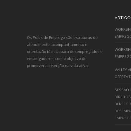
ARTIGO
WORKSHO
EMPREGO
Os Polos de Emprego são estruturas de
atendimento, acompanhamento e
WORKSHO
orientação técnica para desempregados e
EMPREGO
empregadores, com o objetivo de
promover a inserção na vida ativa.
VALLEY 
OFERTA 
SESSÃO 
DIREITOS
BENEFICI
DESEMPR
EMPREG