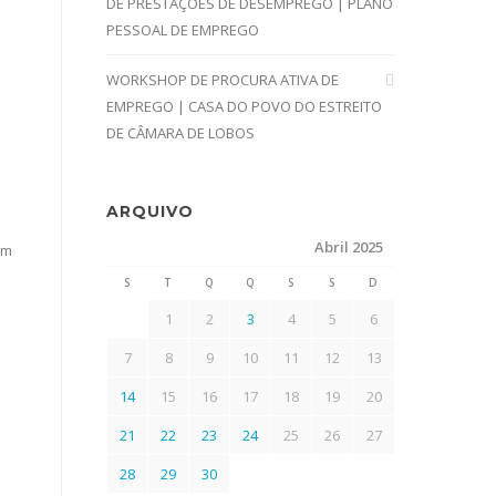
DE PRESTAÇÕES DE DESEMPREGO | PLANO
PESSOAL DE EMPREGO
WORKSHOP DE PROCURA ATIVA DE
EMPREGO | CASA DO POVO DO ESTREITO
DE CÂMARA DE LOBOS
ARQUIVO
Abril 2025
em
S
T
Q
Q
S
S
D
1
2
3
4
5
6
7
8
9
10
11
12
13
14
15
16
17
18
19
20
21
22
23
24
25
26
27
28
29
30