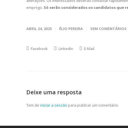
alterações. Os interessados deverão contactar rapidamen
emprego.
Só serão considerados os candidatos que r
ABRIL 24, 2025
ÉLIO PEREIRA
SEM COMENTÁRIOS
Facebook
LinkedIn
E-Mail
Deixe uma resposta
Tem de
iniciar a sessão
para publicar um comentário.