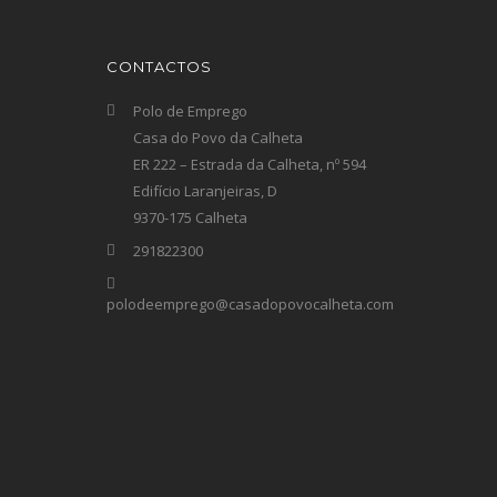
CONTACTOS
Polo de Emprego
Casa do Povo da Calheta
ER 222 – Estrada da Calheta, nº 594
Edifício Laranjeiras, D
9370-175 Calheta
291822300
polodeemprego@casadopovocalheta.com