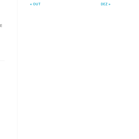
« OUT
DEZ »
E