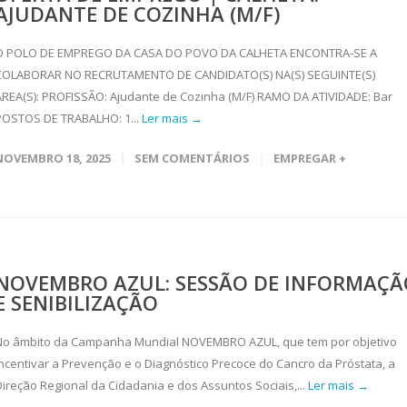
AJUDANTE DE COZINHA (M/F)
O POLO DE EMPREGO DA CASA DO POVO DA CALHETA ENCONTRA-SE A
COLABORAR NO RECRUTAMENTO DE CANDIDATO(S) NA(S) SEGUINTE(S)
ÁREA(S): PROFISSÃO: Ajudante de Cozinha (M/F) RAMO DA ATIVIDADE: Bar
POSTOS DE TRABALHO: 1...
Ler mais →
NOVEMBRO 18, 2025
SEM COMENTÁRIOS
EMPREGAR +
NOVEMBRO AZUL: SESSÃO DE INFORMAÇÃ
E SENIBILIZAÇÃO
No âmbito da Campanha Mundial NOVEMBRO AZUL, que tem por objetivo
incentivar a Prevenção e o Diagnóstico Precoce do Cancro da Próstata, a
Direção Regional da Cidadania e dos Assuntos Sociais,...
Ler mais →