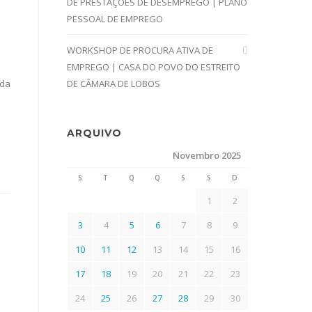
DE PRESTAÇÕES DE DESEMPREGO | PLANO
PESSOAL DE EMPREGO
WORKSHOP DE PROCURA ATIVA DE
EMPREGO | CASA DO POVO DO ESTREITO
ada
DE CÂMARA DE LOBOS
ARQUIVO
Novembro 2025
S
T
Q
Q
S
S
D
1
2
3
4
5
6
7
8
9
10
11
12
13
14
15
16
17
18
19
20
21
22
23
24
25
26
27
28
29
30