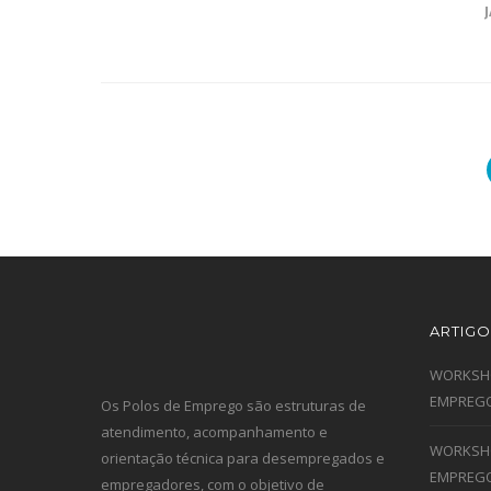
ARTIGO
WORKSHO
EMPREGO
Os Polos de Emprego são estruturas de
atendimento, acompanhamento e
WORKSHO
orientação técnica para desempregados e
EMPREGO
empregadores, com o objetivo de