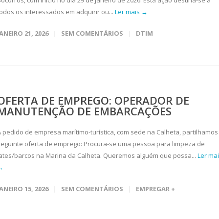
ocorros, com início no dia 29 de janeiro de 2026. Esta ação destina-se a
todos os interessados em adquirir ou...
Ler mais →
JANEIRO 21, 2026
SEM COMENTÁRIOS
DTIM
OFERTA DE EMPREGO: OPERADOR DE
MANUTENÇÃO DE EMBARCAÇÕES
A pedido de empresa marítimo-turística, com sede na Calheta, partilhamos
seguinte oferta de emprego: Procura-se uma pessoa para limpeza de
iates/barcos na Marina da Calheta. Queremos alguém que possa...
Ler ma
→
JANEIRO 15, 2026
SEM COMENTÁRIOS
EMPREGAR +