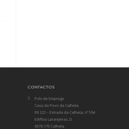
CONTACTOS
Polo de Emprego
Casa do Povo da Calheta
ER 222 – Estrada da Calheta, nº 594
Edifício Laranjeiras, D
9370-175 Calheta