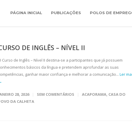
PÁGINA INICIAL
PUBLICAÇÕES
POLOS DE EMPREG
CURSO DE INGLÊS – NÍVEL II
O Curso de Inglês – Nível II destina-se a participantes que já possuem
conhecimentos básicos da língua e pretendem aprofundar as suas
competências, ganhar maior confiança e melhorar a comunicação...
Ler ma
→
JANEIRO 28, 2026
SEM COMENTÁRIOS
ACAPORAMA
,
CASA DO
POVO DA CALHETA