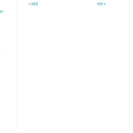
« DEZ
FEV »
er