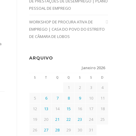
DE PRESTAÇÕES DE DESEMPREGO | PLANO
PESSOAL DE EMPREGO
WORKSHOP DE PROCURA ATIVA DE
EMPREGO | CASA DO POVO DO ESTREITO
DE CÂMARA DE LOBOS
a
ARQUIVO
Janeiro 2026
S
T
Q
Q
S
S
D
1
2
3
4
5
6
7
8
9
10
11
12
13
14
15
16
17
18
|
19
20
21
22
23
24
25
26
27
28
29
30
31