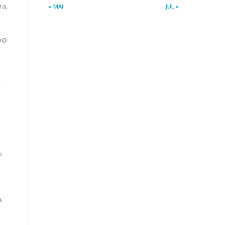
ra,
« MAI
JUL »
DO
o
A