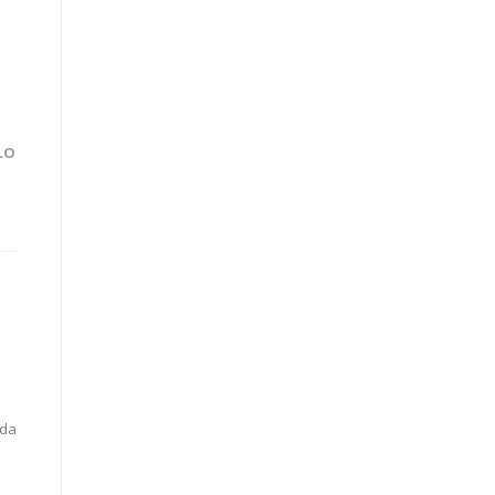
LO
 da