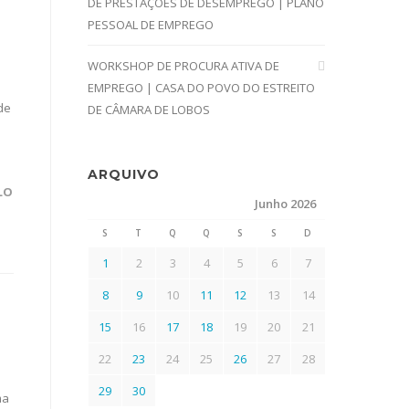
DE PRESTAÇÕES DE DESEMPREGO | PLANO
PESSOAL DE EMPREGO
WORKSHOP DE PROCURA ATIVA DE
EMPREGO | CASA DO POVO DO ESTREITO
de
DE CÂMARA DE LOBOS
ARQUIVO
LO
Junho 2026
S
T
Q
Q
S
S
D
1
2
3
4
5
6
7
8
9
10
11
12
13
14
15
16
17
18
19
20
21
22
23
24
25
26
27
28
29
30
ma