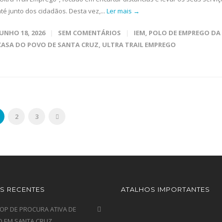
té junto dos cidadãos. Desta vez,...
Ler mais →
JUNHO 18, 2026
SEM COMENTÁRIOS
IEM
,
POLO DE EMPREGO DA
CASA DO POVO DE SANTA CRUZ
,
ULTRA TRAIL EMPREGO
2
3
S RECENTES
ATALHOS IMPORTANTES
P DE PROCURA ATIVA DE
 EM SANTA CRUZ