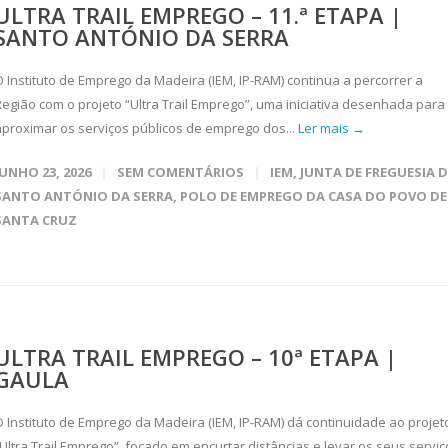
ULTRA TRAIL EMPREGO – 11.ª ETAPA |
SANTO ANTÓNIO DA SERRA
O Instituto de Emprego da Madeira (IEM, IP-RAM) continua a percorrer a
Região com o projeto “Ultra Trail Emprego”, uma iniciativa desenhada para
aproximar os serviços públicos de emprego dos...
Ler mais →
JUNHO 23, 2026
SEM COMENTÁRIOS
IEM
,
JUNTA DE FREGUESIA D
SANTO ANTÓNIO DA SERRA
,
POLO DE EMPREGO DA CASA DO POVO DE
SANTA CRUZ
ULTRA TRAIL EMPREGO – 10ª ETAPA |
GAULA
O Instituto de Emprego da Madeira (IEM, IP-RAM) dá continuidade ao projet
“Ultra Trail Emprego”, focado em encurtar distâncias e levar os seus serviç