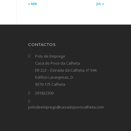
« MAI
JUL »
CONTACTOS
Polo de Emprego
Casa do Povo da Calheta
ER 222 – Estrada da Calheta, nº 594
Edifício Laranjeiras, D
9370-175 Calheta
291822300
polodeemprego@casadopovocalheta.com