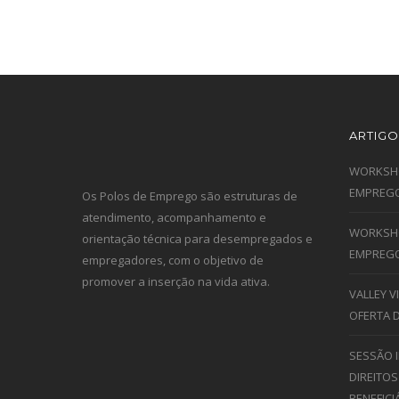
ARTIGO
WORKSHO
EMPREGO
Os Polos de Emprego são estruturas de
atendimento, acompanhamento e
WORKSHO
orientação técnica para desempregados e
EMPREGO
empregadores, com o objetivo de
promover a inserção na vida ativa.
VALLEY 
OFERTA 
SESSÃO 
DIREITOS
BENEFICI