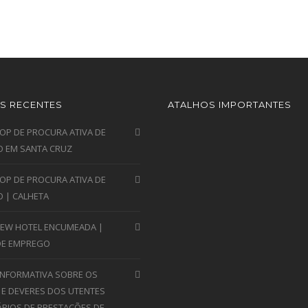
S RECENTES
ATALHOS IMPORTANTES
P DE PROCURA ATIVA DE
 EM SANTA CRUZ
P DE PROCURA ATIVA DE
 | CALHETA
VIEW HOTEL ENCUMEADA |
DE EMPREGO
INFORMATIVA SOBRE OS
 E DEVERES DOS UTENTES
ÁRIOS DE PRESTAÇÕES DE