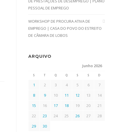
DE PRESTAÇÕES DE DESEMPREGO | PLANO
PESSOAL DE EMPREGO
WORKSHOP DE PROCURA ATIVA DE
EMPREGO | CASA DO POVO DO ESTREITO
DE CÂMARA DE LOBOS
ARQUIVO
Junho 2026
S
T
Q
Q
S
S
D
1
2
3
4
5
6
7
8
9
10
11
12
13
14
15
16
17
18
19
20
21
22
23
24
25
26
27
28
29
30