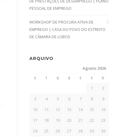
DE PRESTAÇÕES DE DESEMPREGO | PLANO
PESSOAL DE EMPREGO
WORKSHOP DE PROCURA ATIVA DE
EMPREGO | CASA DO POVO DO ESTREITO
DE CÂMARA DE LOBOS
a
ARQUIVO
Agosto 2026
S
T
Q
Q
S
S
D
1
2
3
4
5
6
7
8
9
10
11
12
13
14
15
16
17
18
19
20
21
22
23
24
25
26
27
28
29
30