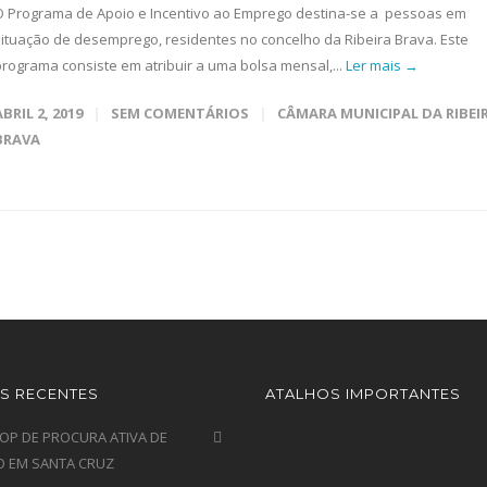
O Programa de Apoio e Incentivo ao Emprego destina-se a pessoas em
situação de desemprego, residentes no concelho da Ribeira Brava. Este
programa consiste em atribuir a uma bolsa mensal,...
Ler mais →
ABRIL 2, 2019
SEM COMENTÁRIOS
CÂMARA MUNICIPAL DA RIBEI
BRAVA
S RECENTES
ATALHOS IMPORTANTES
P DE PROCURA ATIVA DE
 EM SANTA CRUZ