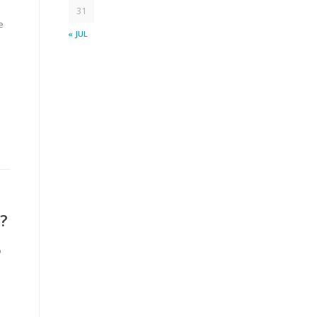
31
e
« JUL
?
o