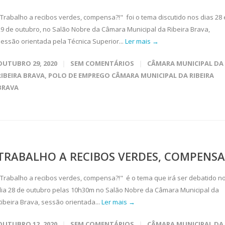
"Trabalho a recibos verdes, compensa?!" foi o tema discutido nos dias 28 
29 de outubro, no Salão Nobre da Câmara Municipal da Ribeira Brava,
sessão orientada pela Técnica Superior...
Ler mais →
OUTUBRO 29, 2020
SEM COMENTÁRIOS
CÂMARA MUNICIPAL DA
RIBEIRA BRAVA
,
POLO DE EMPREGO CÂMARA MUNICIPAL DA RIBEIRA
BRAVA
TRABALHO A RECIBOS VERDES, COMPENSA
"Trabalho a recibos verdes, compensa?!" é o tema que irá ser debatido n
dia 28 de outubro pelas 10h30m no Salão Nobre da Câmara Municipal da
Ribeira Brava, sessão orientada...
Ler mais →
OUTUBRO 12, 2020
SEM COMENTÁRIOS
CÂMARA MUNICIPAL DA