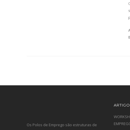
ARTIGO
WORKSHO
EMPREGO
Os Polos de Emprego são estruturas de