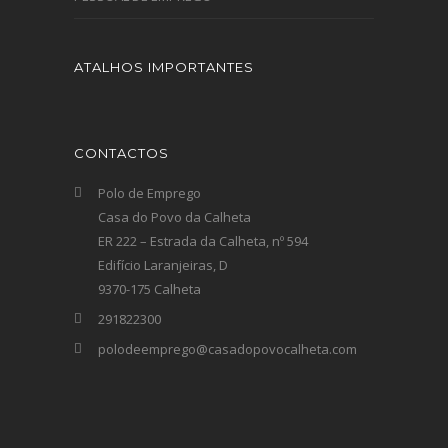
ATALHOS IMPORTANTES
CONTACTOS
Polo de Emprego
Casa do Povo da Calheta
ER 222 – Estrada da Calheta, nº 594
Edifício Laranjeiras, D
9370-175 Calheta
291822300
polodeemprego@casadopovocalheta.com