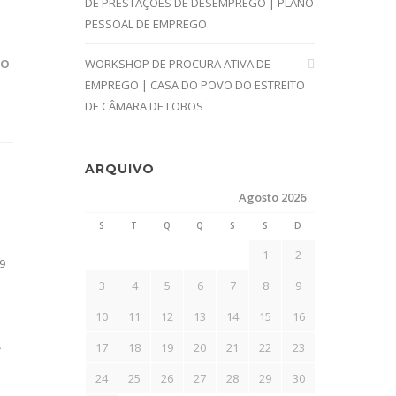
DE PRESTAÇÕES DE DESEMPREGO | PLANO
PESSOAL DE EMPREGO
LO
WORKSHOP DE PROCURA ATIVA DE
EMPREGO | CASA DO POVO DO ESTREITO
DE CÂMARA DE LOBOS
ARQUIVO
Agosto 2026
S
T
Q
Q
S
S
D
1
2
9
3
4
5
6
7
8
9
10
11
12
13
14
15
16
A
17
18
19
20
21
22
23
24
25
26
27
28
29
30