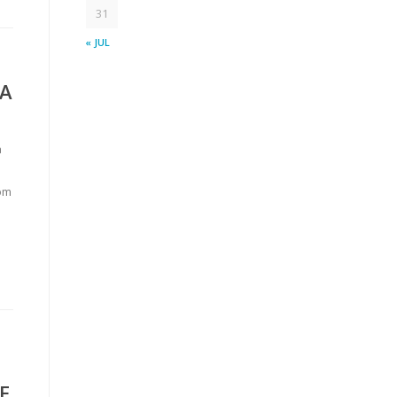
31
« JUL
TA
a
om
E