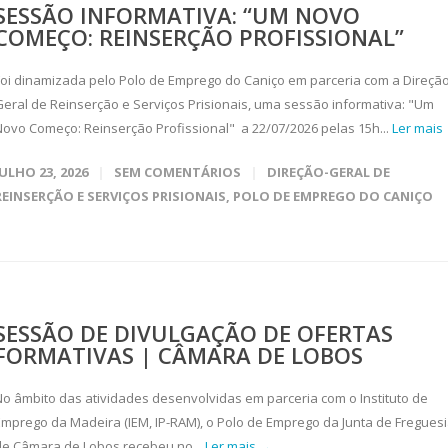
SESSÃO INFORMATIVA: “UM NOVO
COMEÇO: REINSERÇÃO PROFISSIONAL”
Foi dinamizada pelo Polo de Emprego do Caniço em parceria com a Direção
Geral de Reinserção e Serviços Prisionais, uma sessão informativa: "Um
Novo Começo: Reinserção Profissional" a 22/07/2026 pelas 15h...
Ler mais
JULHO 23, 2026
SEM COMENTÁRIOS
DIREÇÃO-GERAL DE
REINSERÇÃO E SERVIÇOS PRISIONAIS
,
POLO DE EMPREGO DO CANIÇO
SESSÃO DE DIVULGAÇÃO DE OFERTAS
FORMATIVAS | CÂMARA DE LOBOS
No âmbito das atividades desenvolvidas em parceria com o Instituto de
Emprego da Madeira (IEM, IP-RAM), o Polo de Emprego da Junta de Fregues
de Câmara de Lobos recebeu no...
Ler mais →