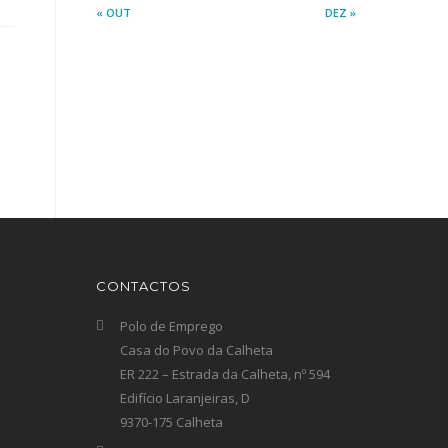
« OUT
DEZ »
CONTACTOS
Polo de Emprego
Casa do Povo da Calheta
ER 222 – Estrada da Calheta, nº 594
Edifício Laranjeiras, D
9370-175 Calheta