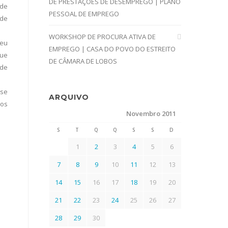
DE PRESTAÇÕES DE DESEMPREGO | PLANO
 de
PESSOAL DE EMPREGO
 de
WORKSHOP DE PROCURA ATIVA DE
seu
EMPREGO | CASA DO POVO DO ESTREITO
que
DE CÂMARA DE LOBOS
 de
ase
ARQUIVO
cos
Novembro 2011
S
T
Q
Q
S
S
D
1
2
3
4
5
6
7
8
9
10
11
12
13
14
15
16
17
18
19
20
21
22
23
24
25
26
27
28
29
30