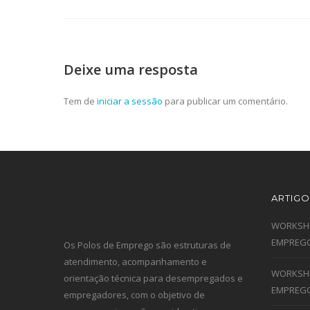
Deixe uma resposta
Tem de
iniciar a sessão
para publicar um comentário.
ARTIGO
WORKSHO
EMPREGO
Os Polos de Emprego são estruturas de
atendimento, acompanhamento e
WORKSHO
orientação técnica para desempregados e
EMPREGO
empregadores, com o objetivo de