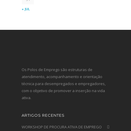
« JUL
Os Polos de Emprego são estruturas de
atendimento, acompanhamento e orientação
técnica para desempregados e empregadores,
com o objetivo de promover a inserção na vida
ativa.
ARTIGOS RECENTES
WORKSHOP DE PROCURA ATIVA DE EMPREGO