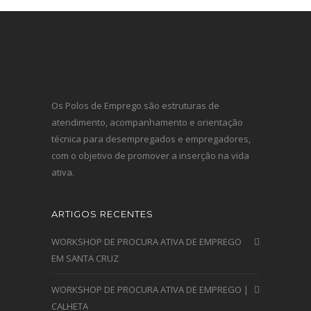
Os Polos de Emprego são estruturas de
atendimento, acompanhamento e orientação
técnica para desempregados e empregadores,
com o objetivo de promover a inserção na vida
ativa.
ARTIGOS RECENTES
WORKSHOP DE PROCURA ATIVA DE EMPREGO
EM SANTA CRUZ
WORKSHOP DE PROCURA ATIVA DE EMPREGO |
CALHETA