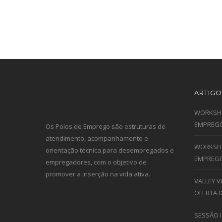
ARTIGO
WORKSHO
EMPREGO
Os Polos de Emprego são estruturas de
atendimento, acompanhamento e
WORKSHO
orientação técnica para desempregados e
EMPREGO
empregadores, com o objetivo de
promover a inserção na vida ativa.
VALLEY 
OFERTA 
SESSÃO 