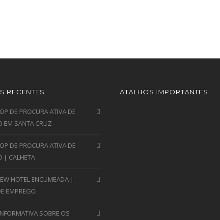
S RECENTES
ATALHOS IMPORTANTES
P DE PROCURA ATIVA DE
 EM SANTA CRUZ
P DE PROCURA ATIVA DE
 | CALHETA
VIEW HOTEL ENCUMEADA |
DE EMPREGO
INFORMATIVA SOBRE OS