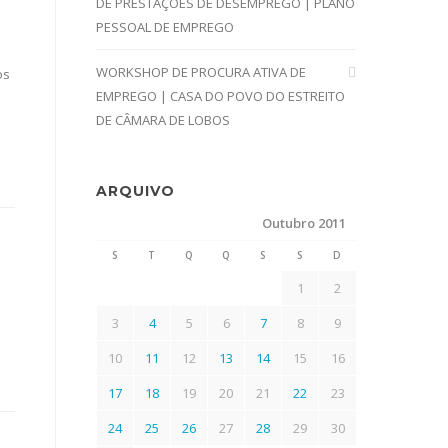
DE PRESTAÇÕES DE DESEMPREGO | PLANO
PESSOAL DE EMPREGO
WORKSHOP DE PROCURA ATIVA DE
os
EMPREGO | CASA DO POVO DO ESTREITO
DE CÂMARA DE LOBOS
ARQUIVO
Outubro 2011
S
T
Q
Q
S
S
D
1
2
3
4
5
6
7
8
9
10
11
12
13
14
15
16
17
18
19
20
21
22
23
24
25
26
27
28
29
30