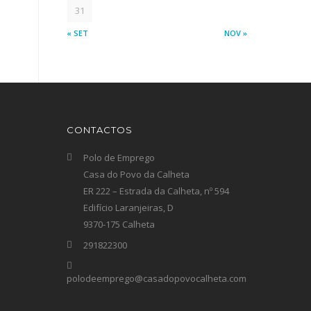
31
« SET
NOV »
CONTACTOS
Polo de Emprego
Casa do Povo da Calheta
ER 222 – Estrada da Calheta, nº 594
Edifício Laranjeiras, D
9370-175 Calheta
291822300
polodeemprego@casadopovocalheta.com