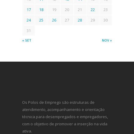
17
18
19
20
21
22
23
24
25
26
27
28
29
30
31
« SET
NOV »
Os Polos de Emprego são estruturas de
atendimento, acompanhamento e orientação
técnica para desempregados e empregadores,
com o objetivo de promover a inserção na vida
ativa.