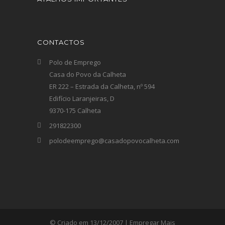
CONTACTOS
Polo de Emprego
Casa do Povo da Calheta
ER 222 – Estrada da Calheta, nº 594
Edifício Laranjeiras, D
9370-175 Calheta
291822300
polodeemprego@casadopovocalheta.com
© Criado em 13/12/2007 | Empregar Mais