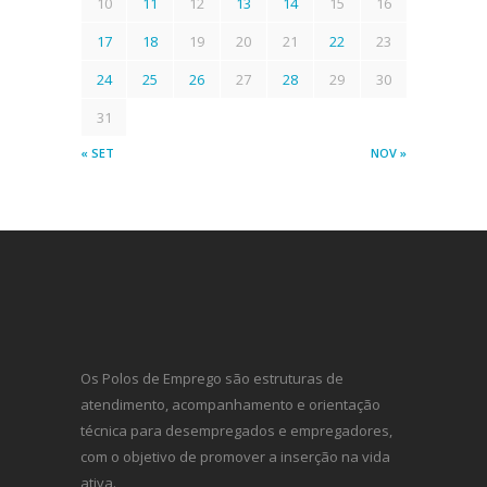
10
11
12
13
14
15
16
17
18
19
20
21
22
23
24
25
26
27
28
29
30
31
« SET
NOV »
Os Polos de Emprego são estruturas de
atendimento, acompanhamento e orientação
técnica para desempregados e empregadores,
com o objetivo de promover a inserção na vida
ativa.