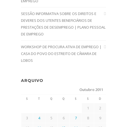
EMPREGO
SESSÃO INFORMATIVA SOBRE OS DIREITOS E
DEVERES DOS UTENTES BENEFICIÁRIOS DE
PRESTAÇÕES DE DESEMPREGO | PLANO PESSOAL
DE EMPREGO
WORKSHOP DE PROCURA ATIVA DE EMPREGO |
CASA DO POVO DO ESTREITO DE CÂMARA DE
LOBOS
ARQUIVO
Outubro 2011
S
T
Q
Q
S
S
D
1
2
3
4
5
6
7
8
9