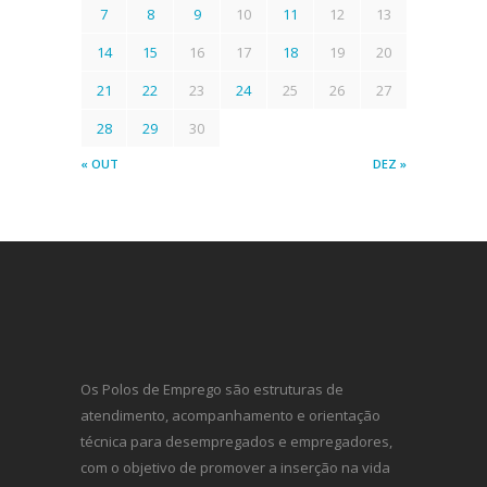
7
8
9
10
11
12
13
14
15
16
17
18
19
20
21
22
23
24
25
26
27
28
29
30
« OUT
DEZ »
Os Polos de Emprego são estruturas de
atendimento, acompanhamento e orientação
técnica para desempregados e empregadores,
com o objetivo de promover a inserção na vida