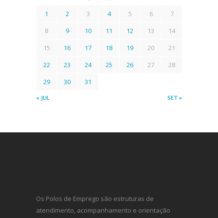
1
2
3
4
5
6
7
8
9
10
11
12
13
14
15
16
17
18
19
20
21
22
23
24
25
26
27
28
29
30
31
« JUL
SET »
Os Polos de Emprego são estruturas de
atendimento, acompanhamento e orientação