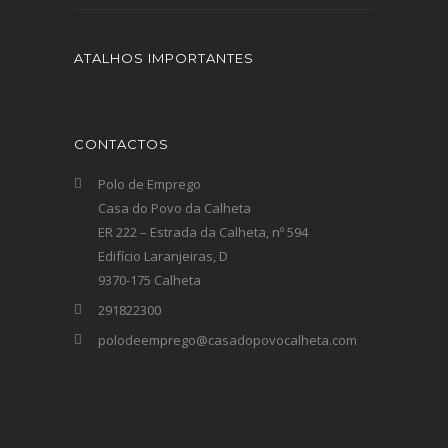
ATALHOS IMPORTANTES
CONTACTOS
Polo de Emprego
Casa do Povo da Calheta
ER 222 – Estrada da Calheta, nº 594
Edifício Laranjeiras, D
9370-175 Calheta
291822300
polodeemprego@casadopovocalheta.com