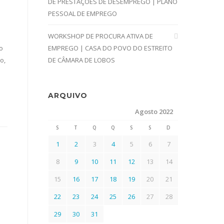
DE PRESTAÇÕES DE DESEMPREGO | PLANO
PESSOAL DE EMPREGO
WORKSHOP DE PROCURA ATIVA DE
o
EMPREGO | CASA DO POVO DO ESTREITO
o,
DE CÂMARA DE LOBOS
ARQUIVO
Agosto 2022
S
T
Q
Q
S
S
D
1
2
3
4
5
6
7
8
9
10
11
12
13
14
15
16
17
18
19
20
21
22
23
24
25
26
27
28
29
30
31