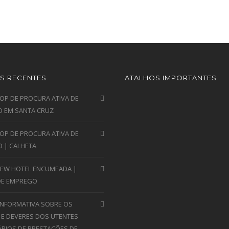
S RECENTES
ATALHOS IMPORTANTES
P DE PROCURA ATIVA DE
 EM SANTA CRUZ
P DE PROCURA ATIVA DE
 | CALHETA
VIEW HOTEL ENCUMEADA |
DE EMPREGO
INFORMATIVA SOBRE OS
 E DEVERES DOS UTENTES
ÁRIOS DE PRESTAÇÕES DE