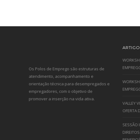
ARTIGO
WORKSHO
EMPREGO
Os Polos de Emprego são estruturas de
atendimento, acompanhamento e
WORKSHO
orientação técnica para desempregados e
EMPREGO
empregadores, com o objetivo de
promover a inserção na vida ativa.
VALLEY 
OFERTA 
SESSÃO 
DIREITOS
BENEFICI