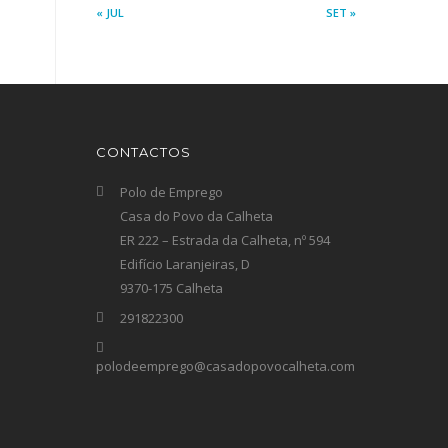
« JUL
SET »
CONTACTOS
Polo de Emprego
Casa do Povo da Calheta
ER 222 – Estrada da Calheta, nº 594
Edifício Laranjeiras, D
9370-175 Calheta
291822300
polodeemprego@casadopovocalheta.com