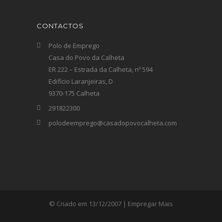
CONTACTOS
Polo de Emprego
Casa do Povo da Calheta
ER 222 – Estrada da Calheta, nº 594
Edifício Laranjeiras, D
9370-175 Calheta
291822300
polodeemprego@casadopovocalheta.com
© Criado em 13/12/2007 | Empregar Mais