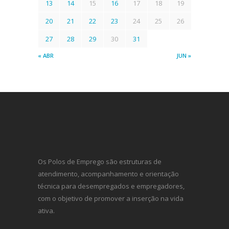
13
14
15
16
17
18
19
20
21
22
23
24
25
26
27
28
29
30
31
« ABR
JUN »
Os Polos de Emprego são estruturas de
atendimento, acompanhamento e orientação
técnica para desempregados e empregadores,
com o objetivo de promover a inserção na vida
ativa.