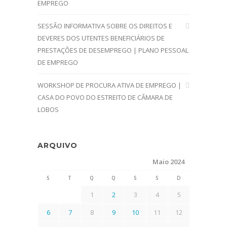
EMPREGO
SESSÃO INFORMATIVA SOBRE OS DIREITOS E
DEVERES DOS UTENTES BENEFICIÁRIOS DE
PRESTAÇÕES DE DESEMPREGO | PLANO PESSOAL
DE EMPREGO
WORKSHOP DE PROCURA ATIVA DE EMPREGO |
CASA DO POVO DO ESTREITO DE CÂMARA DE
LOBOS
ARQUIVO
Maio 2024
S
T
Q
Q
S
S
D
1
2
3
4
5
6
7
8
9
10
11
12