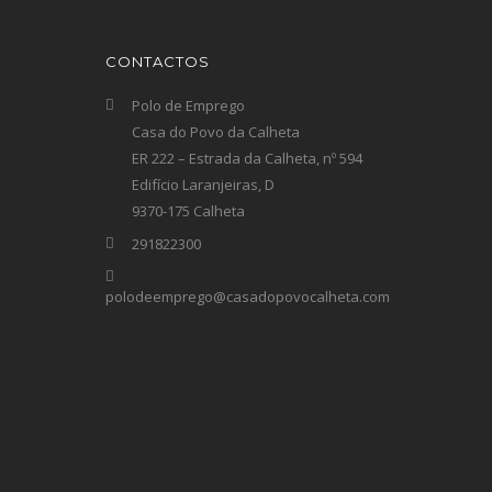
CONTACTOS
Polo de Emprego
Casa do Povo da Calheta
ER 222 – Estrada da Calheta, nº 594
Edifício Laranjeiras, D
9370-175 Calheta
291822300
polodeemprego@casadopovocalheta.com