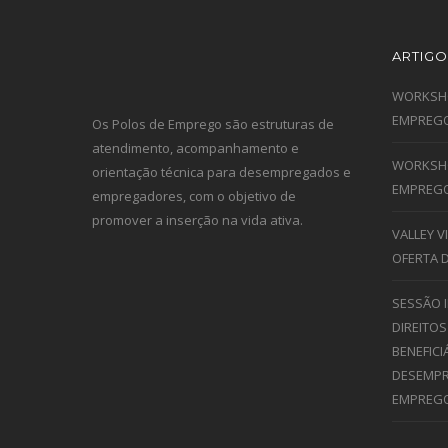
ARTIGO
WORKSHO
EMPREGO
Os Polos de Emprego são estruturas de
atendimento, acompanhamento e
WORKSHO
orientação técnica para desempregados e
EMPREGO
empregadores, com o objetivo de
promover a inserção na vida ativa.
VALLEY 
OFERTA 
SESSÃO 
DIREITOS
BENEFICI
DESEMPR
EMPREG