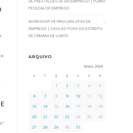
DE PRESTAÇÕES DE DESEMPREGO | PLANO
O
PESSOAL DE EMPREGO
WORKSHOP DE PROCURA ATIVA DE
EMPREGO | CASA DO POVO DO ESTREITO
a
DE CÂMARA DE LOBOS
DO
ARQUIVO
Maio 2024
S
T
Q
Q
S
S
D
1
2
3
4
5
6
7
8
9
10
11
12
DE
13
14
15
16
17
18
19
20
21
22
23
24
25
26
go”
27
28
29
30
31