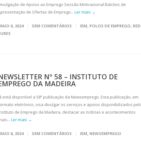
Divulgação de Apoios ao Emprego Sessão Motivacional Balcões de
Apresentação de Ofertas de Emprego...
Ler mais →
MAIO 6, 2024
SEM COMENTÁRIOS
IEM
,
POLOS DE EMPREGO
,
RED
EURES
NEWSLETTER Nº 58 – INSTITUTO DE
EMPREGO DA MADEIRA
Já está disponível a 58ª publicação da Newsemprego. Esta publicação, em
formato eletrónico, visa divulgar os serviços e apoios disponibilizados pel
Instituto de Emprego da Madeira, destacar as notícias e acontecimentos
ais...
Ler mais →
MAIO 6, 2024
SEM COMENTÁRIOS
IEM
,
NEWSEMPREGO