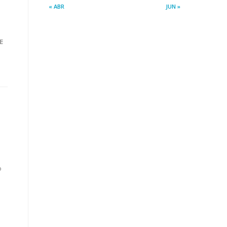
« ABR
JUN »
E
o