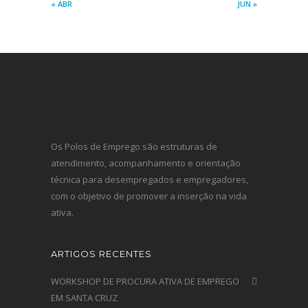
« ABR
JUN »
Os Polos de Emprego são estruturas de
atendimento, acompanhamento e orientação
técnica para desempregados e empregadores,
com o objetivo de promover a inserção na vida
ativa.
ARTIGOS RECENTES
WORKSHOP DE PROCURA ATIVA DE EMPREGO
EM SANTA CRUZ