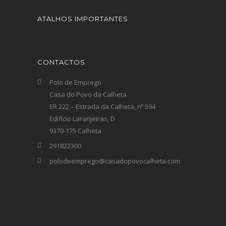
ATALHOS IMPORTANTES
CONTACTOS
Polo de Emprego
Casa do Povo da Calheta
ER 222 – Estrada da Calheta, nº 594
Edifício Laranjeiras, D
9370-175 Calheta
291822300
polodeemprego@casadopovocalheta.com