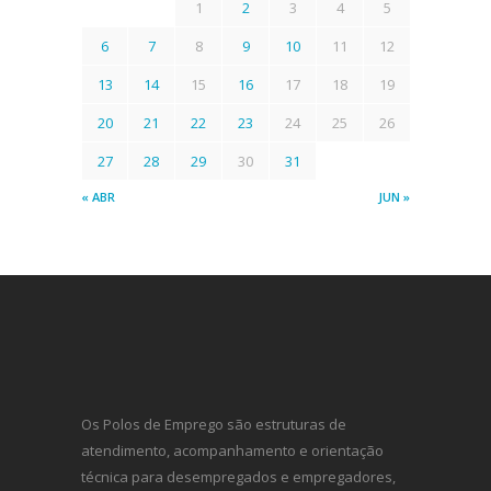
1
2
3
4
5
6
7
8
9
10
11
12
13
14
15
16
17
18
19
20
21
22
23
24
25
26
27
28
29
30
31
« ABR
JUN »
Os Polos de Emprego são estruturas de
atendimento, acompanhamento e orientação
técnica para desempregados e empregadores,