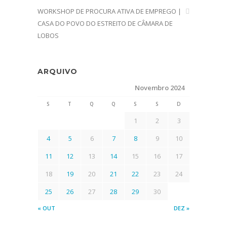
WORKSHOP DE PROCURA ATIVA DE EMPREGO |
CASA DO POVO DO ESTREITO DE CÂMARA DE
LOBOS
ARQUIVO
Novembro 2024
S
T
Q
Q
S
S
D
1
2
3
4
5
6
7
8
9
10
11
12
13
14
15
16
17
18
19
20
21
22
23
24
25
26
27
28
29
30
« OUT
DEZ »