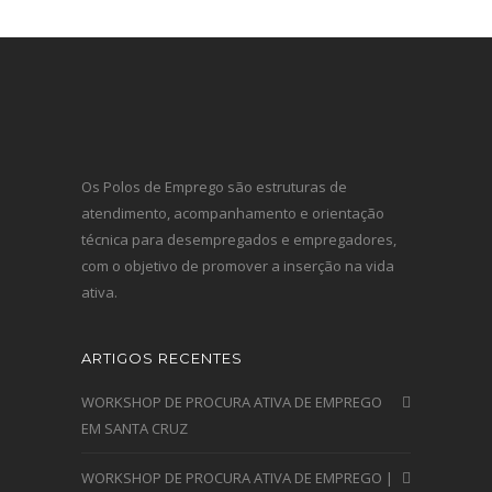
Os Polos de Emprego são estruturas de
atendimento, acompanhamento e orientação
técnica para desempregados e empregadores,
com o objetivo de promover a inserção na vida
ativa.
ARTIGOS RECENTES
WORKSHOP DE PROCURA ATIVA DE EMPREGO
EM SANTA CRUZ
WORKSHOP DE PROCURA ATIVA DE EMPREGO |