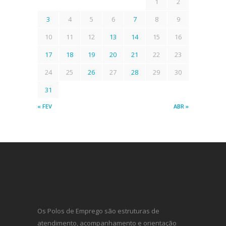
1
2
3
4
5
6
7
8
9
10
11
12
13
14
15
16
17
18
19
20
21
22
23
24
25
26
27
28
29
30
31
« FEV
ABR »
Os Polos de Emprego são estruturas de
atendimento, acompanhamento e orientação