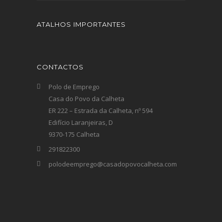
ATALHOS IMPORTANTES
CONTACTOS
Polo de Emprego
Casa do Povo da Calheta
ER 222 – Estrada da Calheta, nº 594
Edifício Laranjeiras, D
9370-175 Calheta
291822300
polodeemprego@casadopovocalheta.com