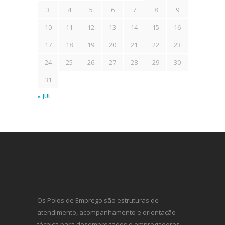
3
4
5
6
7
8
9
10
11
12
13
14
15
16
17
18
19
20
21
22
23
24
25
26
27
28
29
30
31
« JUL
Os Polos de Emprego são estruturas de
atendimento, acompanhamento e orientação
técnica para desempregados e empregadores,