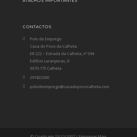
ATALHOS IMPORTANTES
CONTACTOS
Polo de Emprego
Casa do Povo da Calheta
ER 222 – Estrada da Calheta, nº 594
Edifício Laranjeiras, D
9370-175 Calheta
291822300
polodeemprego@casadopovocalheta.com
© Criado em 13/12/2007 | Empregar Mais