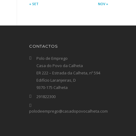
« SET
NOV »
CONTACTOS
Polo de Emprego
Casa do Povo da Calheta
ER 222 – Estrada da Calheta, nº 594
Edifício Laranjeiras, D
9370-175 Calheta
291822300
polodeemprego@casadopovocalheta.com