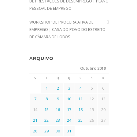
DE PRESTAÇÕES DE DESEMPREGO | PLANO
PESSOAL DE EMPREGO
WORKSHOP DE PROCURA ATIVA DE
EMPREGO | CASA DO POVO DO ESTREITO
DE CÂMARA DE LOBOS
ARQUIVO
Outubro 2019
S
T
Q
Q
S
S
D
1
2
3
4
5
6
7
8
9
10
11
12
13
14
15
16
17
18
19
20
21
22
23
24
25
26
27
28
29
30
31