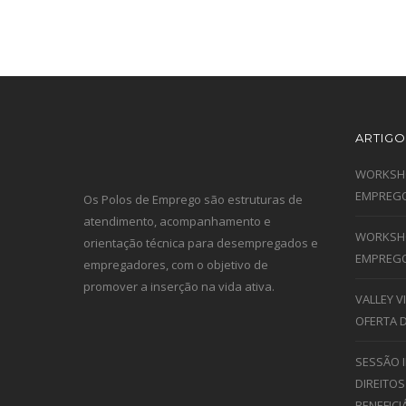
ARTIGO
WORKSHO
EMPREGO
Os Polos de Emprego são estruturas de
atendimento, acompanhamento e
WORKSHO
orientação técnica para desempregados e
EMPREGO
empregadores, com o objetivo de
promover a inserção na vida ativa.
VALLEY 
OFERTA 
SESSÃO 
DIREITOS
BENEFICI