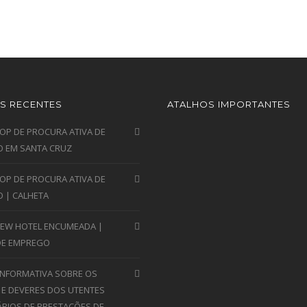
S RECENTES
ATALHOS IMPORTANTES
P DE PROCURA ATIVA DE
 EM SANTA CRUZ
P DE PROCURA ATIVA DE
 | CALHETA
VIEW HOTEL ENCUMEADA |
DE EMPREGO
INFORMATIVA SOBRE OS
 E DEVERES DOS UTENTES
ÁRIOS DE PRESTAÇÕES DE