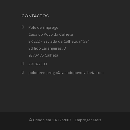
CONTACTOS
Polo de Emprego
Casa do Povo da Calheta
ER 222 – Estrada da Calheta, nº 594
Edifício Laranjeiras, D
9370-175 Calheta
291822300
polodeemprego@casadopovocalheta.com
© Criado em 13/12/2007 | Empregar Mais