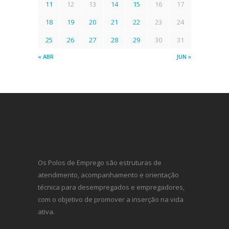
11
12
13
14
15
16
17
18
19
20
21
22
23
24
25
26
27
28
29
30
31
« ABR
JUN »
Os Polos de Emprego são estruturas de
atendimento, acompanhamento e orientação
técnica para desempregados e empregadores,
com o objetivo de promover a inserção na vida
ativa.