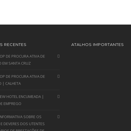
S RECENTES
ATALHOS IMPORTANTES
P DE PROCURA ATIVA DE
 EM SANTA CRUZ
P DE PROCURA ATIVA DE
 | CALHETA
VIEW HOTEL ENCUMEADA |
DE EMPREGO
INFORMATIVA SOBRE OS
 E DEVERES DOS UTENTES
ÁRIOS DE PRESTAÇÕES DE