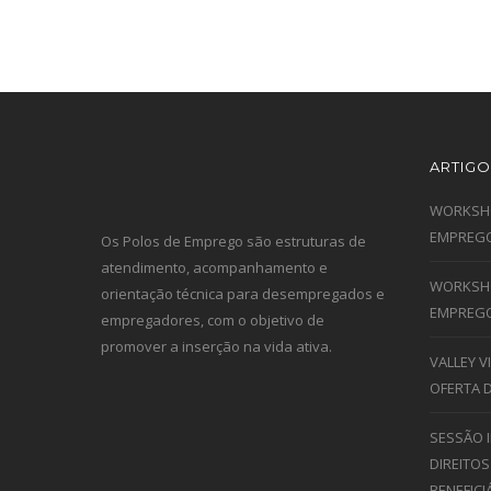
ARTIGO
WORKSHO
EMPREGO
Os Polos de Emprego são estruturas de
atendimento, acompanhamento e
WORKSHO
orientação técnica para desempregados e
EMPREGO
empregadores, com o objetivo de
promover a inserção na vida ativa.
VALLEY 
OFERTA 
SESSÃO 
DIREITOS
BENEFICI