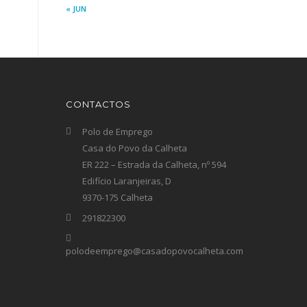
« JUN
CONTACTOS
Polo de Emprego
Casa do Povo da Calheta
ER 222 – Estrada da Calheta, nº 594
Edifício Laranjeiras, D
9370-175 Calheta
291822300
polodeemprego@casadopovocalheta.com