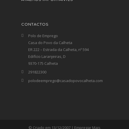
CONTACTOS
Polo de Emprego
Casa do Povo da Calheta
ER 222 – Estrada da Calheta, nº 594
Edifício Laranjeiras, D
9370-175 Calheta
291822300
polodeemprego@casadopovocalheta.com
© Criado em 13/12/2007 | Empregar Mais