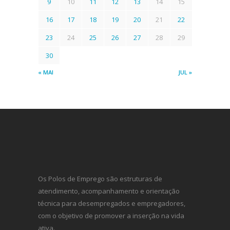
9
10
11
12
13
14
15
16
17
18
19
20
21
22
23
24
25
26
27
28
29
30
« MAI
JUL »
Os Polos de Emprego são estruturas de
atendimento, acompanhamento e orientação
técnica para desempregados e empregadores,
com o objetivo de promover a inserção na vida
ativa.