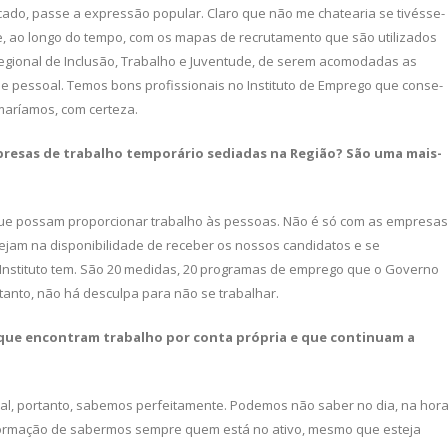
do, passe a expressão popular. Claro que não me chatearia se tivésse­
, ao longo do tempo, com os mapas de recruta­mento que são utilizados
Regional de Inclusão, Trabalho e Juven­tude, de serem acomodadas as
e pessoal. Temos bons profissio­nais no Instituto de Emprego que conse­
maríamos, com certeza.
resas de trabalho tem­
porário sediadas na Região? São uma mais-
que possam propor­cionar trabalho às pessoas. Não é só com as empresas
ejam na disponibilidade de receber os nossos can­didatos e se
nstituto tem. São 20 medidas, 20 programas de emprego que o Governo
rtanto, não há desculpa para não se trabalhar.
 que encontram trabalho
por conta própria e que continuam a
al, portanto, sabemos perfeitamente. Podemos não saber no dia, na hora
nformação de sabermos sempre quem está no ativo, mesmo que este­ja