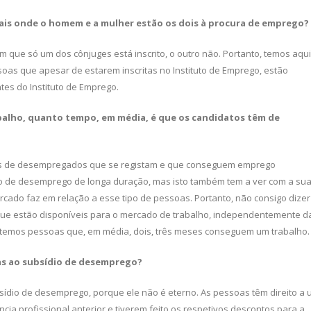
ais onde o homem e a mulher estão os dois à procura de em­prego?
e só um dos côn­juges está inscrito, o outro não. Portan­to, temos aqui
as que apesar de estarem inscritas no Instituto de Emprego, estão
es do Instituto de Emprego.
abalho, quanto tempo, em média, é que os candidatos têm de
es de desempregados que se registam e que conseguem em­prego
ão de desemprego de longa duração, mas isto também tem a ver com a su
cado faz em relação a esse tipo de pessoas. Portanto, não consigo dizer
que estão disponíveis para o mercado de trabalho, independentemente d
o, temos pessoas que, em média, dois, três meses conseguem um trabalho.
as ao subsídio de desem­prego?
sídio de desemprego, porque ele não é eterno. As pessoas têm direito a
ia profis­sional anterior e tiverem feito os respe­tivos descontos para a