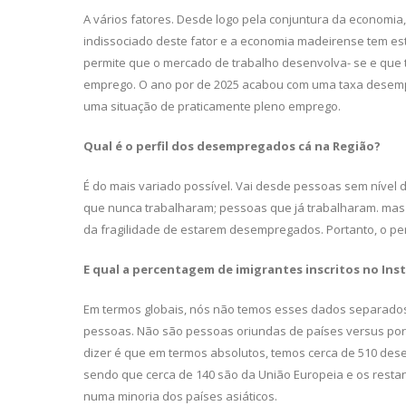
A vários fatores. Desde logo pe­la conjuntura da economia
indissociado deste fator e a economia madeirense tem es
permite que o mercado de trabalho desenvolva- se e que
emprego. O ano por de 2025 acabou com uma taxa de­sempr
uma situação de praticamente pleno emprego.
Qual é o perfil dos desempregados cá na Região?
É do mais variado possível. Vai desde pessoas sem nível d
que nunca trabalharam; pessoas que já trabalharam. mas 
da fragilidade de estarem desempregados. Portanto, o pe
E qual a percentagem de imigrantes inscritos no In
Em termos globais, nós não temos es­ses dados separados, 
pessoas. Não são pessoas oriundas de países versus p
dizer é que em termos absolutos, temos cerca de 510 de­s
sendo que cerca de 140 são da União Europeia e os restan
numa minoria dos países asiáticos.