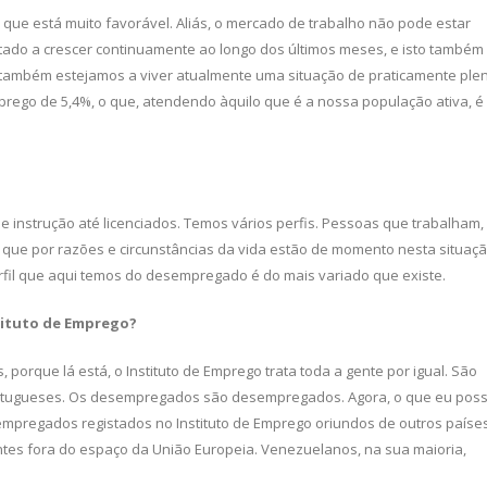
, que está muito favorável. Aliás, o mercado de trabalho não pode estar
tado a crescer continuamente ao longo dos últimos meses, e isto também
 também estejamos a viver atualmente uma situação de praticamente ple
ego de 5,4%, o que, atendendo àquilo que é a nossa população ativa, é
e instrução até licenciados. Temos vários perfis. Pessoas que trabalham,
que por razões e circunstâncias da vida estão de momento nesta situaç
rfil que aqui temos do desempregado é do mais variado que existe.
stituto de Emprego?
porque lá está, o Instituto de Emprego trata toda a gente por igual. São
ortugueses. Os desempregados são desempregados. Agora, o que eu pos
empregados registados no Instituto de Emprego oriundos de outros países
tes fora do espaço da União Euro­peia. Venezuelanos, na sua maioria,