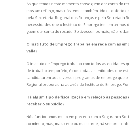
As que temos neste momento conseguem dar conta do reca
mos um reforço, mas nós temos também tido o conforto de
pela Secretaria Regional das Finanças e pela Secretaria 
necessi­dades que o Instituto de Emprego tem em termos d
guem dar conta do recado. Se tivéssemos mais, não recla
O Instituto de Emprego trabalha em
rede com as emp
valia?
O Instituto de Emprego trabalha com todas as entidades 
de trabalho temporário, é com todas as entidades que est
candidatarem aos diversos programas de emprego que o I
Regional pro­porciona através do Instituto de Empre­go. Po
Há algum tipo de fiscalização em rela­
ção às pessoas
receber o subsídio?
Nós funcionamos muito em parce­ria com a Segurança Soci
no minuto, mas, mais cedo ou mais tarde, há sempre a i