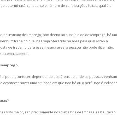
 que determinará, consoante o número de contribuições feitas, qual é o
os no Instituto de Emprego, com direito ao subsídio de de­semprego, há u
ne­nhum trabalho que lhes seja oferecido na área pela qual estão a
posta de trabalho para essa mesma área, a pessoa não pode dizer não.
o automaticamente.
esemprego.
. E aí pode acontecer, dependendo das áreas de onde as pessoas venham
e acontecer haver uma situação em que não há ou o perfil não é indicad
soas?
 o registo maior, são precisamente nos trabalhos de limpeza, restauração 