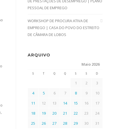
DE PRESTAÇÕES DE DESEMPREGO | PLANO
PESSOAL DE EMPREGO
no
WORKSHOP DE PROCURA ATIVA DE
EMPREGO | CASA DO POVO DO ESTREITO
DE CÂMARA DE LOBOS
ARQUIVO
Maio 2026
ão
S
T
Q
Q
S
S
D
1
2
3
4
5
6
7
8
9
10
11
12
13
14
15
16
17
so
,
18
19
20
21
22
23
24
25
26
27
28
29
30
31