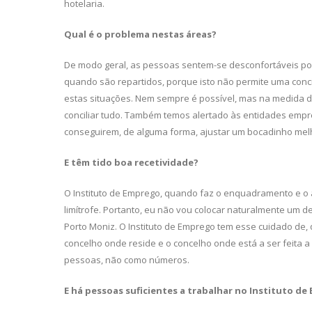
hotelaria.
Qual é o problema nestas áreas?
De modo geral, as pessoas sentem-se desconfortáveis por
quando são repartidos, por­que isto não permite uma conci
estas situações. Nem sempre é possível, mas na medida d
conciliar tudo. Também temos alertado às entida­des em
conseguirem, de alguma forma, ajustar um bocadinho melh
E têm tido boa recetividade?
O Instituto de Emprego, quando faz o enquadramento e o 
limítrofe. Portanto, eu não vou colocar naturalmente um 
Porto Moniz. O Ins­tituto de Emprego tem esse cuidado de
conce­lho onde reside e o concelho onde está a ser feita 
pessoas, não como números.
E há pessoas suficientes a trabalhar no
Instituto de