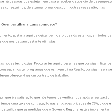
r se há pessoas que estejam em casa a receber o sub­sídio de desempreg
 vezes conseguimos, de alguma forma, descobrir, outras vezes não, mas
 Quer partilhar alguns
connosco?
mento, gostaria aqui de deixar bem claro que nós estamos, em todos os
es que nos deixam bastante otimistas.
das novas tecnologias. Procurar ter aqui programas que consi­gam fixar os
onseguir­mos ter programas que os fixem cá na Região, consigam se inse
erem oferecer-lhes um contrato de trabalho.
i, que é a satisfa­ção que nós temos de verificar que após a realização
 temos uma taxa de contratação nas entidades privadas de 75%, o que é
nam, significa que as medidas que o Governo Regional está a implementar