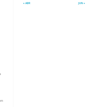
« ABR
JUN »
a
a
 um