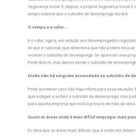
Segurança Social. E, depois, a própria Segurança Social é
tempo máximo que o subsídio de desempre­go durará.
O tempo e o valor…
E o valor. Agora, em relação aos de­sempregados registad
lei que é nacional, que determina que não podem recusar 
receber o sub­sídio de desemprego. Se aparecer uma pro
Pode dize-lo, mas depois perde o subsídio de desempreg
Então não há ninguém acomodado ao
subsídio de d
Pode acontecer caso não haja oferta para essa situação
que estejam a auferir o subsí­dio de desemprego, mas pod
para aquela em­presa que está à procura de mão de obra.
Quais as áreas onde é mais difícil em­
pregar mais pes
Eu diria que as áreas mais difíceis, que é onde nós temos