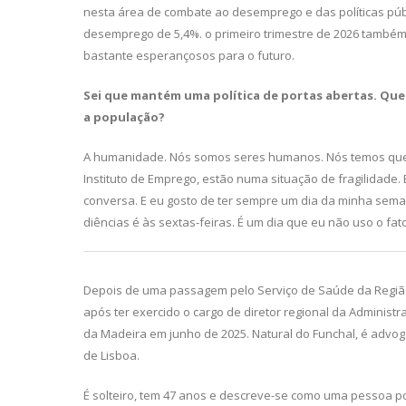
nesta área de combate ao desempre­go e das políticas p
desemprego de 5,4%. o primeiro trimestre de 2026 também
bastante esperançosos para o futuro.
Sei que mantém uma política de portas
abertas. Que
a população?
A humanidade. Nós somos seres hu­manos. Nós temos que
Instituto de Emprego, estão numa situação de fragilidade. 
conver­sa. E eu gosto de ter sempre um dia da minha sem
diências é às sextas-feiras. É um dia que eu não uso o fato
Depois de uma passagem pelo Serviço de Saúde da Regiã
após ter exercido o cargo de diretor regional da Administ
da Madeira em junho de 2025. Natural do Funchal, é advo
de Lisboa.
É solteiro, tem 47 anos e descreve-se como uma pessoa po