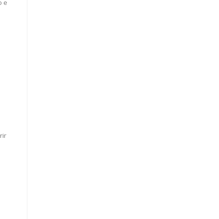
o e
rir