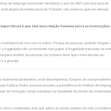
úblicas de emprego funcionam. Fechámos o ano de 2025 com uma taxa de
 está abaixo da média nacional. Portanto, são números que nos deixam
 importância é que tem es­
ta relação humana entre as instituições
 confraternizar uns com os outros. Porque as pessoas, quando chegam 
E a fragilidade não se transmite num papel. A fragilidade transmite-se nu
ana para receber as pessoas. Eu costumo dizer que o meu dia das au­
 e a gravata.
o Autónoma da Madeira, onde desempenhou funções de vice-presidente,
ração Pública, Pedro Gouveia assumiu a presidência do Instituto de Empre
gado de formação, tendo estudado na Faculdade de Direito da Universida
r vezes complicada, mas que adora as coisas simples da vida. Considera