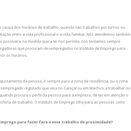
 causa dos horários de trabalho, quando são trabalhos por turnos ou
liação entre a vida profissional e a vida familiar. Nós atendemos também
o possível e na medida que a lei nos permita, nós tentamos sempre
pregadoras que procuram desem­pregados no Instituto de Emprego para
or os horários.
ajustamento da pes­soa, é sempre para a zona de residência, ou a zona
desempregado registado que viva no Caniçal ou em Ma­chico a trabalhar no
, quando procura o perfil da pessoa para a empresa, de ter em atenção o
a oferta de trabalho. O Instituto de Emprego olha para as pessoas como
 Emprego para fazer
face a esse trabalho de proxi­
midade?