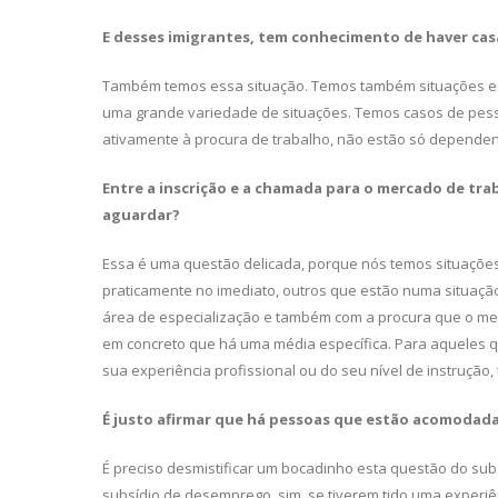
E desses imigrantes, tem conhecimen­to de haver cas
Também temos essa situação. Temos também situações em qu
uma grande variedade de situações. Temos casos de pesso
ativamente à procura de trabalho, não estão só dependent
Entre a inscrição e a chamada para o mercado de tr
aguardar?
Essa é uma questão delicada, porque nós temos situaçõ
praticamente no imediato, outros que estão numa situaç
área de especialização e também com a procura que o mer
em concreto que há uma média específica. Para aque­les 
sua experiência profissional ou do seu nível de instruçã
É justo afirmar que há pessoas que es­tão acomodad
É preciso desmistificar um bocadinho esta questão do sub
subsídio de desemprego, sim, se tiverem tido uma experiênc