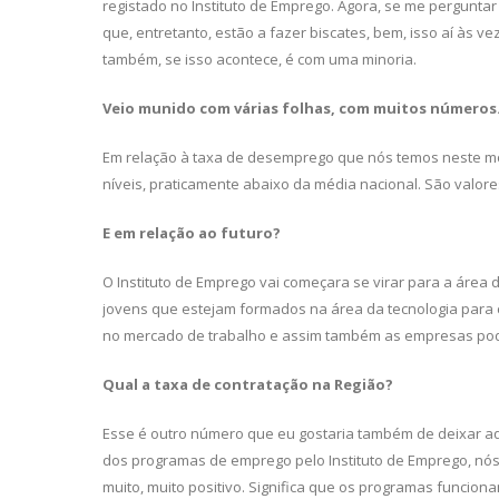
registado no Instituto de Emprego. Agora, se me pergunta
que, entretan­to, estão a fazer biscates, bem, isso aí às
também, se isso acontece, é com uma minoria.
Veio munido com várias folhas, com
muitos números.
Em relação à taxa de desemprego que nós temos neste mo
níveis, praticamente abaixo da média nacional. São valor
E em relação ao futuro?
O Instituto de Emprego vai começara se virar para a área 
jovens que estejam formados na área da tecnologia para c
no mercado de trabalho e assim também as empre­sas pod
Qual a taxa de contratação na Região?
Esse é outro número que eu gostaria também de deixar aqu
dos programas de emprego pelo Instituto de Emprego, nós
muito, muito positivo. Significa que os programas fun­cio