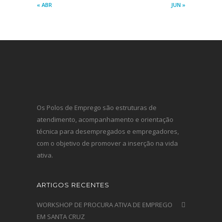
« ABR
JUN »
Os Polos de Emprego são estruturas de
atendimento, acompanhamento e orientação
técnica para desempregados e empregadores,
com o objetivo de promover a inserção na vida
ativa.
ARTIGOS RECENTES
WORKSHOP DE PROCURA ATIVA DE EMPREGO
EM SANTA CRUZ