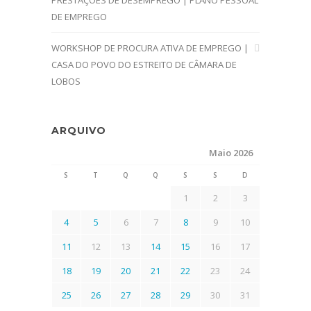
PRESTAÇÕES DE DESEMPREGO | PLANO PESSOAL
DE EMPREGO
WORKSHOP DE PROCURA ATIVA DE EMPREGO |
CASA DO POVO DO ESTREITO DE CÂMARA DE
LOBOS
ARQUIVO
Maio 2026
S
T
Q
Q
S
S
D
1
2
3
4
5
6
7
8
9
10
11
12
13
14
15
16
17
18
19
20
21
22
23
24
25
26
27
28
29
30
31