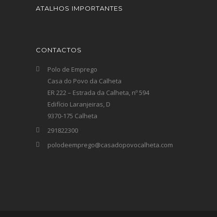
ATALHOS IMPORTANTES
CONTACTOS
Polo de Emprego
Casa do Povo da Calheta
ER 222 – Estrada da Calheta, nº 594
Edifício Laranjeiras, D
9370-175 Calheta
291822300
polodeemprego@casadopovocalheta.com