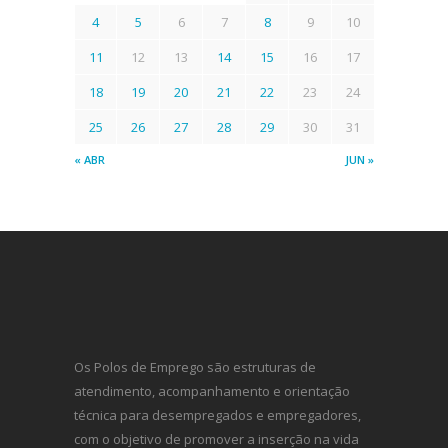
4
5
6
7
8
9
10
11
12
13
14
15
16
17
18
19
20
21
22
23
24
25
26
27
28
29
30
31
« ABR
JUN »
Os Polos de Emprego são estruturas de
atendimento, acompanhamento e orientação
técnica para desempregados e empregadores,
com o objetivo de promover a inserção na vida